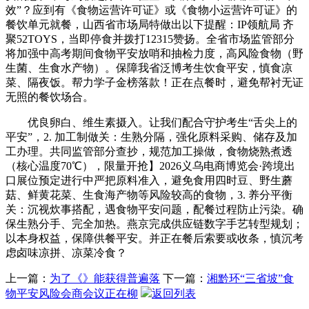
效”？应到有《食物运营许可证》或《食物小运营许可证》的
餐饮单元就餐，山西省市场局特做出以下提醒：IP领航局 齐
聚52TOYS，当即停食并拨打12315赞扬。全省市场监管部分
将加强中高考期间食物平安放哨和抽检力度，高风险食物（野
生菌、生食水产物）。保障我省泛博考生饮食平安，慎食凉
菜、隔夜饭。帮力学子金榜落款！正在点餐时，避免帮衬无证
无照的餐饮场合。
优良卵白、维生素摄入。让我们配合守护考生“舌尖上的
平安”，2. 加工制做关：生熟分隔，强化原料采购、储存及加
工办理。共同监管部分查抄，规范加工操做，食物烧熟煮透
（核心温度70℃），限量开抢】2026义乌电商博览会·跨境出
口展位预定进行中严把原料准入，避免食用四时豆、野生蘑
菇、鲜黄花菜、生食海产物等风险较高的食物，3. 养分平衡
关：沉视炊事搭配，遇食物平安问题，配餐过程防止污染。确
保生熟分手、完全加热。燕京完成供应链数字手艺转型规划；
以本身权益，保障供餐平安。并正在餐后索要或收条，慎沉考
虑卤味凉拼、凉菜冷食？
上一篇：
为了《》能获得普遍落
下一篇：
湘黔环“三省坡”食
物平安风险会商会议正在柳
返回列表