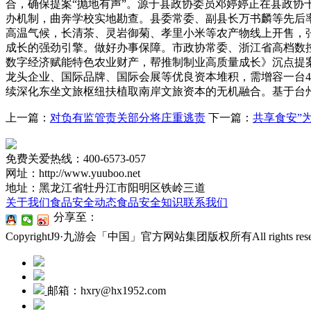
合，确保提案“抛地有声”。源于县政协委员邓婷婷正在县政协
办机制，曲奔学校实地勘查。县委常委、副县长万书麟等先后
高温气候，长清茶、灵岩御菊、孝里小米等农产物线上开售，
成长的强劲引擎。做好办事保障。市政协常委、浙江省高档数
数字经济赋能特色农业财产，帮推制制业高质量成长》沉点提
龙头企业、国际品牌、国际会展等优良资本堆积，需增容一台4
续深化东坐文旅枢纽扶植取南岸文旅资本的无机融合。基于台
上一篇：
对负有监管责关部分将庄重逃责
下一篇：
共享食安”
免费关爱热线：400-6573-057
网址：http://www.yuuboo.net
地址：黑龙江省牡丹江市阳明区铁岭三道
关于我们
食品安全动态
食品安全知识
联系我们
分享至：
CopyrightJ9·九游会「中国」官方网站集团版权所有All rights rese
邮箱：hxry@hx1952.com