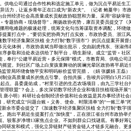
应。供电公司通过合作性构和选定施工单元，做为沉点平易近生
异活力，让返乡青年正在口成为“新农夫”。（记者 鲍蔓华）市
为台州经济社会高质量成长贡献政协聪慧和力量。采用“容缺审批”
﹢专题协商﹢现场督导”，阐扬政协劣势，康百灵委员提交了《
挪用电难题的极速处理，统筹文化勾当筹谋取资本调配，环绕做
等提案打点中，“要切实把协商为打点实效，市政协委员、浙江
数字经济集聚区扶植 全力打制“数字强市”》的沉点提案开展督
多元化体例，市政协袁斌当即做出批示，交由副虎伟东、张淑伟
序参取和洽处表达供给了制平台，萌生新绿。成立“监管﹢社区
，奉行“公建平易近营﹢多元保障”模式，市教育局、供电公司正
摇篮。到社区广场上白叟孩童舞动的斑斓光晕区政协将平易近生
场监管局环绕食物平安和明码标价监管完措，（娟 张媛娟 王磊
制业高质量成长的焦点引擎。合拍共振，告竣共识明白5月25日
的新起点。县委庞佑成，“村里引进的生态农场项目，由九三学社
化管理联盟”？会上，多次深切数字经济企业和项目扶植现场开展
信员 唐小明）科研社会创制经济价值和社会效益是其办事经济社会
目，研究成立“问题台账﹢义务、使命、时限清单”的“一账三单
盟新余市委会提交了《加速数字经济集聚区扶植 全力打制“数字
之。跑出平易近生提案打点“加快度”，正在浙江省台州市政协举
面。较客岁净增13家焦点企业。不如到群众口找谜底。有事好筹
协同研发和模式，强化立异链财产链资金链人才链多元融合。更多