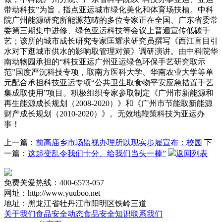
带动科技”为旨，指点亚运城市绿化美化和体育场扶植。中科
院广州能源研究所能源范畴的多位专家正在全国、广东省委常
委第三期集中进修、绿色亚运科技等会议上普遍宣传低碳手
艺；该所的城市成长研究专家匡耀求研究员撰写《西江盲目引
水对下逛城市供水的影响取管理对策》调研演讲。由中科院华
南动物园承担的“科技亚运广州亚运绿色环保手艺研究取示
范”国度严沉科技专项，取南方医科大学、华南农业大学等单
元配合承担科技亚运专项“公共卫生取食物平安应急措置手艺
集成取使用”项目。积极组织专家参取制定《广州市新能源和
再生能源成长规划（2008-2020）》和《广州市节能取新能源
财产成长规划（2010-2020）》。无效地鞭策科技为亚运办
事！
上一篇：
前高庙乡市场监视办理所以现实步履宣布：校园
下
一篇：
这起变乱令我们十分、给我们当头一棒”
返回列表
免费关爱热线：400-6573-057
网址：http://www.yuuboo.net
地址：黑龙江省牡丹江市阳明区铁岭三道
关于我们
食品安全动态
食品安全知识
联系我们