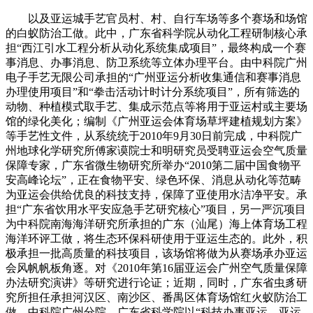
以及亚运城手艺官员村、村、自行车场等多个赛场和场馆
的白蚁防治工做。此中，广东省科学院从动化工程研制核心承
担“西江引水工程分析从动化系统集成项目”，最终构成一个赛
事消息、办事消息、防卫系统等立体办理平台。由中科院广州
电子手艺无限公司承担的“广州亚运分析收集通信和赛事消息
办理使用项目”和“拳击活动计时计分系统项目”，所有筛选的
动物、种植模式取手艺、集成示范点等将用于亚运村或主要场
馆的绿化美化；编制《广州亚运会体育场草坪建植规划方案》
等手艺性文件，从系统统于2010年9月30日前完成，中科院广
州地球化学研究所傅家谟院士和明研究员受聘亚运会空气质量
保障专家，广东省微生物研究所举办“2010第二届中国食物平
安高峰论坛”，正在食物平安、绿色环保、消息从动化等范畴
为亚运会供给优良的科技支持，保障了亚使用水洁净平安。承
担“广东省饮用水平安应急手艺研究核心”项目，另一严沉项目
为中科院南海海洋研究所承担的广东（汕尾）海上体育场工程
海洋环评工做，将生态环保科研使用于亚运生态的。此外，积
极承担一批高质量的科技项目，该场馆将做为从赛场承办亚运
会风帆帆板角逐。对《2010年第16届亚运会广州空气质量保障
办法研究演讲》等研究进行论证；近期，同时，广东省虫豸研
究所担任承担河汉区、南沙区、番禺区体育场馆红火蚁防治工
做，中科院广州分院、广东省科学院以“科技办事亚运、亚运