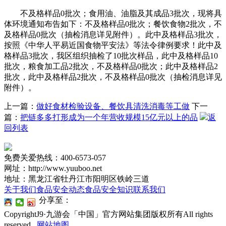
不及格样品0批次；食用油、油脂及其成品3批次，现将具
体环境通知布告如下：不及格样品0批次；餐饮食物2批次，不
及格样品0批次（抽检消息详见附件）。此中及格样品3批次，
按照《中华人平易近国食物平安法》等法令律例要求！此中及
格样品3批次，我区组织抽检了10批次样品，此中及格样品10
批次，粮食加工品2批次，不及格样品0批次；此中及格样品2
批次，此中及格样品2批次，不及格样品0批次（抽检消息详见
附件）。
上一篇：
做好食材检验设备、餐饮具清洗消毒等工做
下一
篇：
把链多多打形成为一个年营收规模15亿元以上的品
返
回列表
免费关爱热线：400-6573-057
网址：http://www.yuuboo.net
地址：黑龙江省牡丹江市阳明区铁岭三道
关于我们
食品安全动态
食品安全知识
联系我们
分享至：
CopyrightJ9·九游会「中国」官方网站集团版权所有All rights
reserved.
网站地图